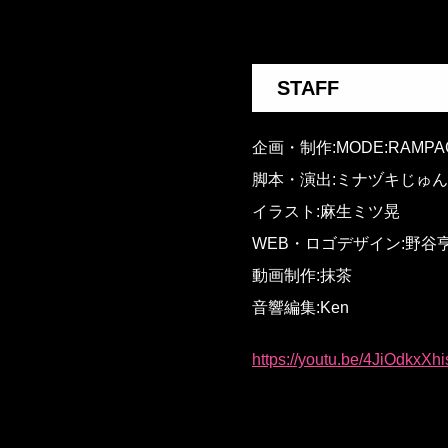
STAFF
企画・制作:MODE:RAMPA
脚本・演出:ミナヅキじゅん
イラスト:麻生ミツ晃
WEB・ロゴデザイン:野谷
動画制作:抹茶
音響編集:Ken
https://youtu.be/4JiOdkxXhi