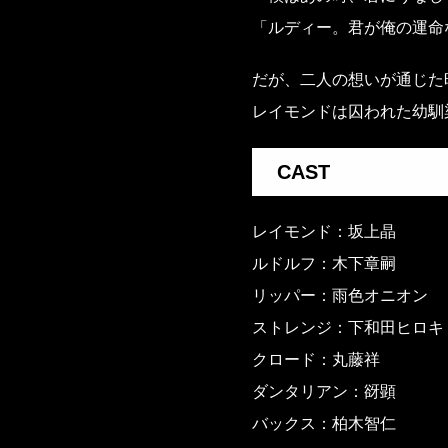
CONTACT
「ルディー。君が俺の運命
To Business
To Customer
だが、二人の想いが通じた
NEWS
レイモンドは囚われた幼馴
CAST
レイモンド：坂上晶
ルドルフ：木下章嗣
リッパー：雨色オニオン
ストレンジ：下和田ヒロキ
クロード：丸藤祥
ダンタリアン：谺顕
バックス：柏木智仁