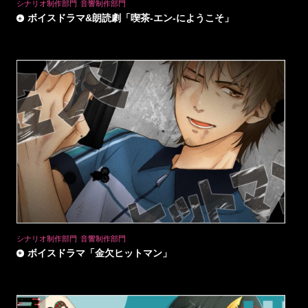
SERVICE
シナリオ制作部門
音響制作部門
ボイスドラマ&朗読劇「喫茶-エン-にようこそ」
COMPANY
WORKS
PROJECT
CONTACT
To Business
To Customer
NEWS
シナリオ制作部門
音響制作部門
ボイスドラマ「金欠ヒットマン」